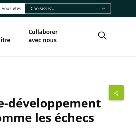
LinkedIn - CIRAD
sur Facebook - CIRAD
vre sur Instagram - CIRAD
suivre sur Youtube - CIRAD
ous suivre sur Bluesky - CIRAD
e Nourrir le vivant, le podcast du Cirad - CIRAD
 page Nous contacter par courriel - CIRAD
à la page Flux RSS - CIRAD
Vous êtes
Collaborer
ître
avec nous
che-développement
comme les échecs