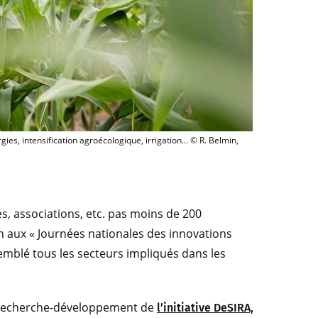
 actuellement en activité pour promouvoir l'innovation agricole dans plusieurs domai
s, intensification agroécologique, irrigation... © R. Belmin,
s, associations, etc. pas moins de 200
 aux « Journées nationales des innovations
ssemblé tous les secteurs impliqués dans les
e recherche-développement de
l’initiative DeSIRA,