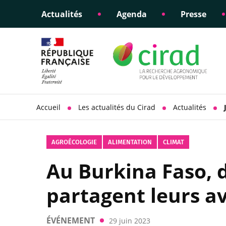
Actualités
Agenda
Presse
Éclairer les politiques
Engagements éthiques
Appui à la di
Responsabili
publiques
scientifique
sociétale
Accueil
Les actualités du Cirad
Actualités
AGROÉCOLOGIE
ALIMENTATION
CLIMAT
Au Burkina Faso, 
partagent leurs a
ÉVÉNEMENT
29 juin 2023