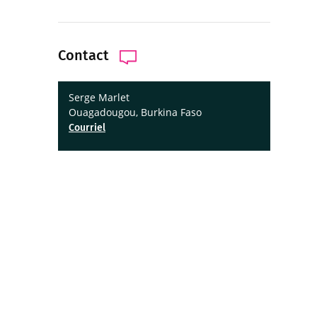
Contact
Serge Marlet
Ouagadougou, Burkina Faso
Courriel