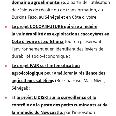
domaine agroalimentaire,
à partir de l'utilisation
de résidus de récolte ou de transformation, au
Burkina Faso, au Sénégal et en Côte d’Ivoire ;
COCOA4FUTURE
Le projet
qui vise à réduire
vulnérabilité des exploitations cacaoyères en
la
Côte d’Ivoire et au Ghana
tout en préservant
l’environnement et en identifiant des leviers de
durabilité socio-économique ;
FAIR
l'intensification
Le projet
sur
agroécologique
pour améliorer la
résilience des
s
(Burkina Faso, Mali, Niger,
agriculteurs sahélien
Sénégal) ;
Et
LIDISKI
surveillance et le
le projet
sur la
contrôle de la peste des petits ruminants et de
la maladie de Newcastle,
par l'innovation