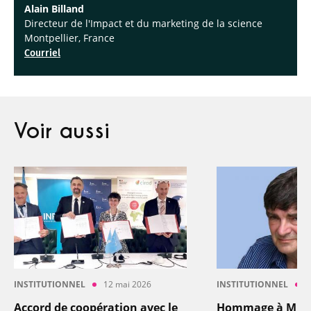
Alain Billand
Directeur de l'Impact et du marketing de la science
Montpellier, France
Courriel
Voir aussi
INSTITUTIONNEL
12 mai 2026
INSTITUTIONNEL
4
Accord de coopération avec le
Hommage à Miche