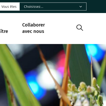
LinkedIn - CIRAD
sur Facebook - CIRAD
vre sur Instagram - CIRAD
suivre sur Youtube - CIRAD
ous suivre sur Bluesky - CIRAD
e Nourrir le vivant, le podcast du Cirad - CIRAD
 page Nous contacter par courriel - CIRAD
à la page Flux RSS - CIRAD
Vous êtes
Collaborer
ître
avec nous