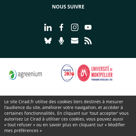
NOUS SUIVRE
Aller à la page Nous suivre sur Linke
Aller à la page Nous suivre sur
Aller à la page Nous suiv
Aller à la page Nou
Aller à la page Nous suivre sur Blues
Aller à la page Nourrir le vivan
Aller à la page Nous cont
Aller à la page Flux
Le site Cirad.fr utilise des cookies tiers destinés à mesurer
l’audience du site, améliorer votre navigation, et accéder à
Cirad 2026 ©
certaines fonctionnalités. En cliquant sur 'tout accepter' vous
Mentions légales
autorisez Le Cirad à utiliser ces cookies, vous pouvez aussi
« tout refuser » ou en savoir plus en cliquant sur « Modifier
Protection des données personnelles
mes préférences »
Marchés publics