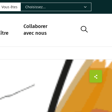
LinkedIn - CIRAD
sur Facebook - CIRAD
vre sur Instagram - CIRAD
suivre sur Youtube - CIRAD
ous suivre sur Bluesky - CIRAD
e Nourrir le vivant, le podcast du Cirad - CIRAD
 page Nous contacter par courriel - CIRAD
à la page Flux RSS - CIRAD
Vous êtes
Collaborer
ître
avec nous