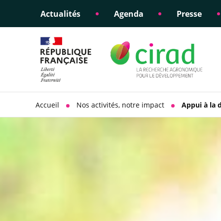
Actualités
Agenda
Presse
Éclairer les politiques
Engagements éthiques
Appui à la di
Responsabili
publiques
scientifique
sociétale
Accueil
Nos activités, notre impact
Appui à la 