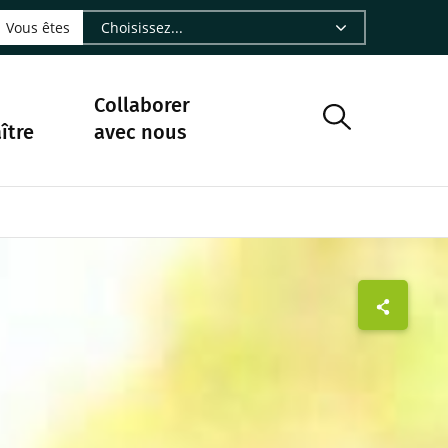
LinkedIn - CIRAD
sur Facebook - CIRAD
vre sur Instagram - CIRAD
suivre sur Youtube - CIRAD
ous suivre sur Bluesky - CIRAD
e Nourrir le vivant, le podcast du Cirad - CIRAD
 page Nous contacter par courriel - CIRAD
à la page Flux RSS - CIRAD
Vous êtes
Collaborer
ître
avec nous