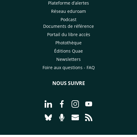
Plateforme d’alertes
Réseau eduroam
Podcast
Documents de référence
Portail du libre accès
Photothèque
Éditions Quae
Newsletters
Foire aux questions - FAQ
NOUS SUIVRE
Aller à la page Nous suivre sur Linke
Aller à la page Nous suivre sur
Aller à la page Nous suiv
Aller à la page Nou
Aller à la page Nous suivre sur Blues
Aller à la page Nourrir le vivan
Aller à la page Nous cont
Aller à la page Flux