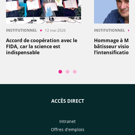
INSTITUTIONNEL
12 mai 2026
INSTITUTIONNEL
4
Accord de coopération avec le
Hommage à Miche
FIDA, car la science est
bâtisseur visionn
indispensable
l’intensification
ACCÈS DIRECT
Intranet
Offres d'emplois