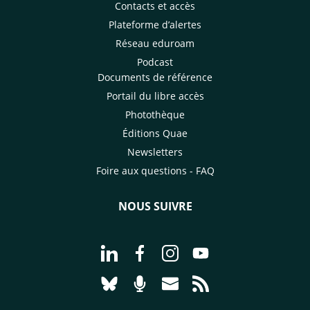
Contacts et accès
Plateforme d’alertes
Réseau eduroam
Podcast
Documents de référence
Portail du libre accès
Photothèque
Éditions Quae
Newsletters
Foire aux questions - FAQ
NOUS SUIVRE
Aller à la page Nous suivre sur Linke
Aller à la page Nous suivre sur
Aller à la page Nous suiv
Aller à la page Nou
Aller à la page Nous suivre sur Blues
Aller à la page Nourrir le vivan
Aller à la page Nous cont
Aller à la page Flux