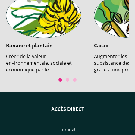
Banane et plantain
Cacao
Créer de la valeur
Augmenter les m
environnementale, sociale et
subsistance des 
économique par le
grâce à une produ
développement de systèmes de
durable, diversifié
production de bananes dessert
sans pesticides et par
l’intensification écologique du
bananier plantain.
ACCÈS DIRECT
Intranet