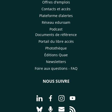
Offres d'emplois
Contacts et accès
Plateforme d’alertes
Réseau eduroam
Podcast
Documents de référence
Portail du libre accès
Photothèque
Éditions Quae
Newsletters
Foire aux questions - FAQ
NOUS SUIVRE
Aller à la page Nous suivre sur Linke
Aller à la page Nous suivre sur
Aller à la page Nous suiv
Aller à la page Nou
Aller à la page Nous suivre sur Blues
Aller à la page Nourrir le vivan
Aller à la page Nous cont
Aller à la page Flux