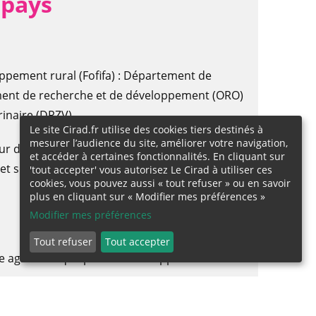
 pays
ppement rural (Fofifa) : Département de
ent de recherche et de développement (ORO)
inaire (DRZV)
Le site Cirad.fr utilise des cookies tiers destinés à
mesurer l’audience du site, améliorer votre navigation,
ur de sciences agronomiques (ESSA) ; Faculté
et accéder à certaines fonctionnalités. En cliquant sur
et sociologie (DEGS) ; Faculté des Lettres et
'tout accepter' vous autorisez Le Cirad à utiliser ces
cookies, vous pouvez aussi « tout refuser » ou en savoir
plus en cliquant sur « Modifier mes préférences »
Modifier mes préférences
Tout refuser
Tout accepter
che agronomique pour le développement