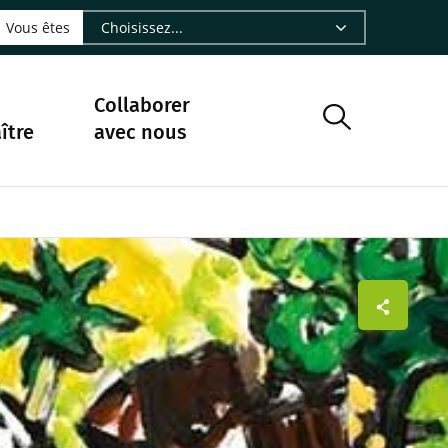
LinkedIn - CIRAD
sur Facebook - CIRAD
vre sur Instagram - CIRAD
suivre sur Youtube - CIRAD
ous suivre sur Bluesky - CIRAD
e Nourrir le vivant, le podcast du Cirad - CIRAD
 page Nous contacter par courriel - CIRAD
à la page Flux RSS - CIRAD
Vous êtes
Collaborer
ître
avec nous