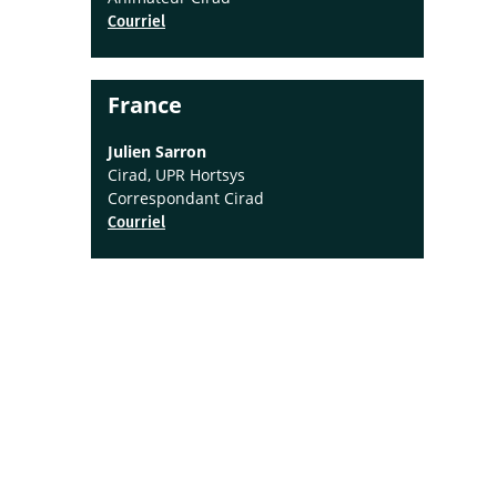
Courriel
France
Julien Sarron
Cirad, UPR Hortsys
Correspondant Cirad
Courriel