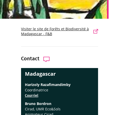
Visiter le site de Forêts et Biodiversité à
Madagascar - F&B
Contact
Madagascar
Harizoly Razafimandimby
Coordinatrice
Courriel
Bruno Bordron
Cirad, UMR Eco&Sols
Animateur Cirad