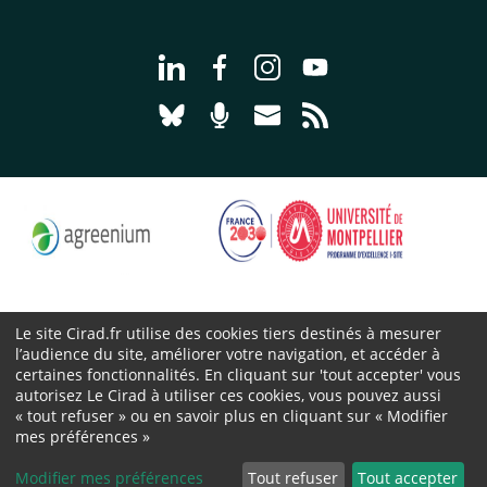
Aller à la page Nous suivre sur Linke
Aller à la page Nous suivre sur
Aller à la page Nous suiv
Aller à la page Nou
Aller à la page Nous suivre sur Blues
Aller à la page Nourrir le vivan
Aller à la page Nous cont
Aller à la page Flux
Le site Cirad.fr utilise des cookies tiers destinés à mesurer
l’audience du site, améliorer votre navigation, et accéder à
Cirad 2026 ©
certaines fonctionnalités. En cliquant sur 'tout accepter' vous
Mentions légales
autorisez Le Cirad à utiliser ces cookies, vous pouvez aussi
« tout refuser » ou en savoir plus en cliquant sur « Modifier
Protection des données personnelles
mes préférences »
Marchés publics
Cookies
Modifier mes préférences
Tout refuser
Tout accepter