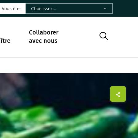
LinkedIn - CIRAD
sur Facebook - CIRAD
vre sur Instagram - CIRAD
suivre sur Youtube - CIRAD
ous suivre sur Bluesky - CIRAD
e Nourrir le vivant, le podcast du Cirad - CIRAD
 page Nous contacter par courriel - CIRAD
à la page Flux RSS - CIRAD
Vous êtes
Collaborer
ître
avec nous