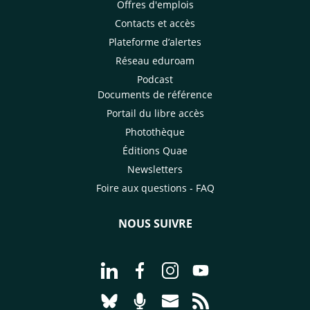
Offres d'emplois
Contacts et accès
Plateforme d’alertes
Réseau eduroam
Podcast
Documents de référence
Portail du libre accès
Photothèque
Éditions Quae
Newsletters
Foire aux questions - FAQ
NOUS SUIVRE
Aller à la page Nous suivre sur Linke
Aller à la page Nous suivre sur
Aller à la page Nous suiv
Aller à la page Nou
Aller à la page Nous suivre sur Blues
Aller à la page Nourrir le vivan
Aller à la page Nous cont
Aller à la page Flux