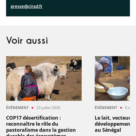
presse@cirad.fr
Voir aussi
ÉVÉNEMENT
23 juillet 2026
ÉVÉNEMENT
6 mai
COP17 désertification :
Le lait, vecteur d
reconnaître le rôle du
développement : 
pastoralisme dans la gestion
au Sénégal