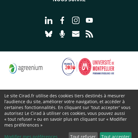
Aller à la page Nous suivre sur Linke
Aller à la page Nous suivre sur
Aller à la page Nous suiv
Aller à la page Nou
Aller à la page Nous suivre sur Blues
Aller à la page Nourrir le vivan
Aller à la page Nous cont
Aller à la page Flux
Le site Cirad.fr utilise des cookies tiers destinés à mesurer
l’audience du site, améliorer votre navigation, et accéder à
Cirad 2026 ©
certaines fonctionnalités. En cliquant sur 'tout accepter' vous
Mentions légales
autorisez Le Cirad à utiliser ces cookies, vous pouvez aussi
« tout refuser » ou en savoir plus en cliquant sur « Modifier
Protection des données personnelles
mes préférences »
Marchés publics
Cookies
Modifier mes préférences
Tout refuser
Tout accepter