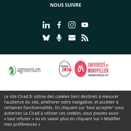
NOUS SUIVRE
Aller à la page Nous suivre sur Linke
Aller à la page Nous suivre sur
Aller à la page Nous suiv
Aller à la page Nou
Aller à la page Nous suivre sur Blues
Aller à la page Nourrir le vivan
Aller à la page Nous cont
Aller à la page Flux
Le site Cirad.fr utilise des cookies tiers destinés à mesurer
l’audience du site, améliorer votre navigation, et accéder à
Cirad 2026 ©
certaines fonctionnalités. En cliquant sur 'tout accepter' vous
Mentions légales
autorisez Le Cirad à utiliser ces cookies, vous pouvez aussi
« tout refuser » ou en savoir plus en cliquant sur « Modifier
Protection des données personnelles
mes préférences »
Marchés publics