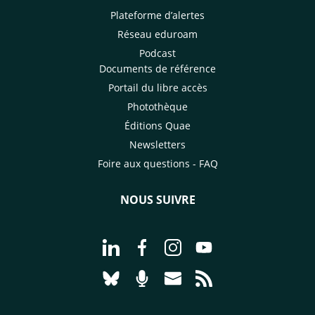
Plateforme d’alertes
Réseau eduroam
Podcast
Documents de référence
Portail du libre accès
Photothèque
Éditions Quae
Newsletters
Foire aux questions - FAQ
NOUS SUIVRE
Aller à la page Nous suivre sur Linke
Aller à la page Nous suivre sur
Aller à la page Nous suiv
Aller à la page Nou
Aller à la page Nous suivre sur Blues
Aller à la page Nourrir le vivan
Aller à la page Nous cont
Aller à la page Flux