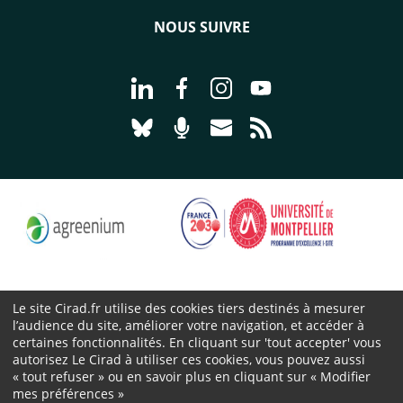
NOUS SUIVRE
Aller à la page Nous suivre sur Linke
Aller à la page Nous suivre sur
Aller à la page Nous suiv
Aller à la page Nou
Aller à la page Nous suivre sur Blues
Aller à la page Nourrir le vivan
Aller à la page Nous cont
Aller à la page Flux
Le site Cirad.fr utilise des cookies tiers destinés à mesurer
l’audience du site, améliorer votre navigation, et accéder à
Cirad 2026 ©
certaines fonctionnalités. En cliquant sur 'tout accepter' vous
Mentions légales
autorisez Le Cirad à utiliser ces cookies, vous pouvez aussi
« tout refuser » ou en savoir plus en cliquant sur « Modifier
Protection des données personnelles
mes préférences »