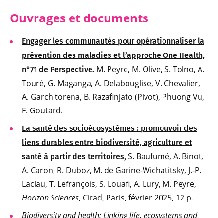
Ouvrages et documents
Engager les communautés pour opérationnaliser la
prévention des maladies et l’approche One Health,
M. Peyre, M. Olive, S. Tolno, A.
n°71 de Perspective.
Touré, G. Maganga, A. Delabouglise, V. Chevalier,
A. Garchitorena, B. Razafinjato (Pivot), Phuong Vu,
F. Goutard.
La santé des socioécosystèmes : promouvoir des
liens durables entre biodiversité, agriculture et
S. Baufumé, A. Binot,
santé à partir des territoires,
A. Caron, R. Duboz, M. de Garine-Wichatitsky, J.-P.
Laclau, T. Lefrançois, S. Louafi, A. Lury, M. Peyre,
Horizon Sciences
, Cirad, Paris, février 2025, 12 p.
Biodiversity and health: Linking life, ecosystems and