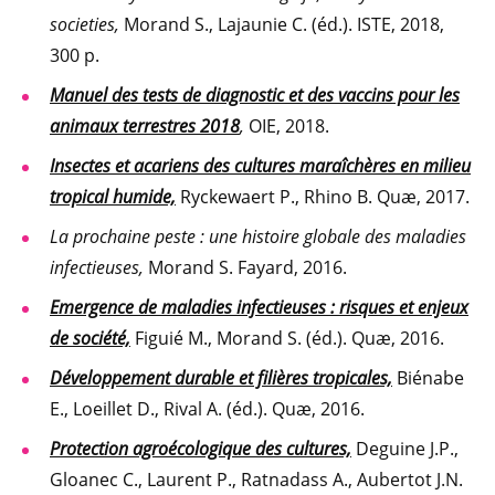
societies,
Morand S., Lajaunie C. (éd.). ISTE, 2018,
300 p.
Manuel des tests de diagnostic et des vaccins pour les
animaux terrestres 2018
,
OIE, 2018.
Insectes et acariens des cultures maraîchères en milieu
tropical humide,
Ryckewaert P., Rhino B. Quæ, 2017.
La prochaine peste : une
histoire globale des maladies
infectieuses,
Morand S. Fayard, 2016.
Emergence de maladies infectieuses : risques et enjeux
de société,
Figuié M., Morand S. (éd.). Quæ, 2016.
Développement durable et filières tropicales,
Biénabe
E., Loeillet D., Rival A. (éd.). Quæ, 2016.
Protection agroécologique des cultures,
Deguine J.P.,
Gloanec C., Laurent P., Ratnadass A., Aubertot J.N.