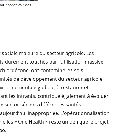
idel, doctorante sur la cercosporiose noire des bananiers pour concevoir des m
pour concevoir des
 sociale majeure du secteur agricole. Les
ois durement touchés par l’utilisation massive
 chlordécone, ont contaminé les sols
unités de développement du secteur agricole
vironnementale globale, à restaurer et
ant les intrants, contribue également à évoluer
e sectorisée des différentes santés
aujourd’hui inappropriée. L’opérationnalisation
ielles « One Health » reste un défi que le projet
be.