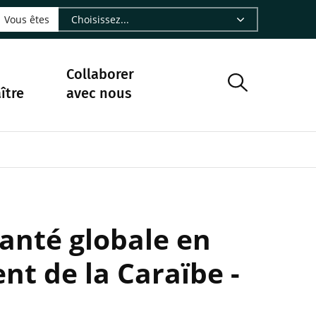
LinkedIn - CIRAD
sur Facebook - CIRAD
vre sur Instagram - CIRAD
suivre sur Youtube - CIRAD
ous suivre sur Bluesky - CIRAD
e Nourrir le vivant, le podcast du Cirad - CIRAD
 page Nous contacter par courriel - CIRAD
à la page Flux RSS - CIRAD
Vous êtes
Collaborer
ître
avec nous
anté globale en
t de la Caraïbe -