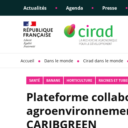
Actualités
Agenda
Presse
Éclairer les politiques
Engagements éthiques
Appui à la di
Responsabili
publiques
scientifique
sociétale
Accueil
Dans le monde
Cirad dans le monde
SANTÉ
BANANE
HORTICULTURE
RACINES ET TUB
Plateforme collab
agroenvironnement
CARIBGREEN