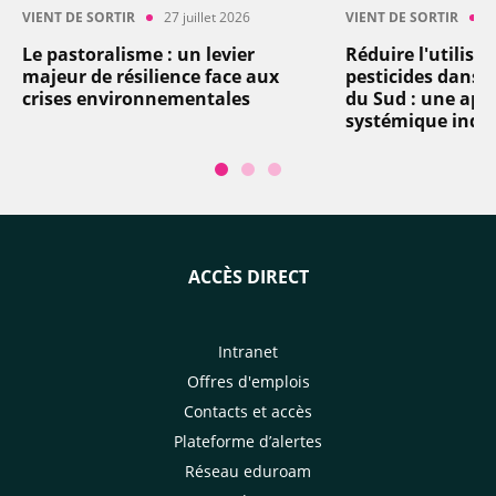
VIENT DE SORTIR
27 juillet 2026
VIENT DE SORTIR
2
Le pastoralisme : un levier
Réduire l'utilisa
majeur de résilience face aux
pesticides dans l
crises environnementales
du Sud : une app
systémique indi
ACCÈS DIRECT
Intranet
Offres d'emplois
Contacts et accès
Plateforme d’alertes
Réseau eduroam