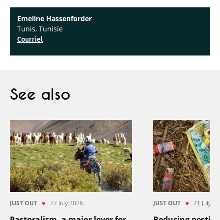
Emeline Hassenforder
Tunis, Tunisie
Courriel
See also
JUST OUT
27 July 2026
JUST OUT
21 July 2
Pastoralism, a major lever for
Reducing pesticid