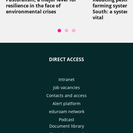
resilience in the face of
farming systems 
environmental crises
South: a systemi
vital
DIRECT ACCESS
Intranet
Job vacancies
Contacts and access
Alert platform
eduroam network
Podcast
Document library