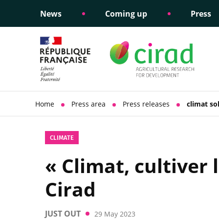
News
Coming up
Press
Informing public policy
Ethical commitments
Science dipl
Social respon
support
policy
Home
Press area
Press releases
climat so
CLIMATE
« Climat, cultiver 
Cirad
JUST OUT
29 May 2023