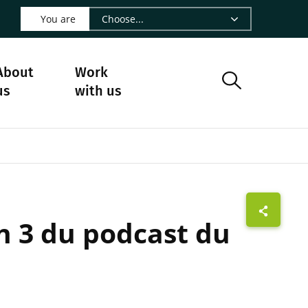
 LinkedIn - CIRAD
s on Facebook - CIRAD
w us on Instagram - CIRAD
ollow us on Youtube - CIRAD
ge Follow us on Bluesky - CIRAD
 page Contact us - CIRAD
o to page RSS - CIRAD
You are
About
Work
us
with us
son 3 du podcast du