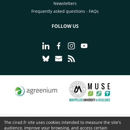
Newsletters
Frequently asked questions - FAQs
FOLLOW US
Go to page Follow us on LinkedIn - C
Go to page Follow us on Faceb
Go to page Follow us on 
Go to page Follow 
Go to page Follow us on Bluesky - CI
Go to page Contact us - CIRAD
Go to page RSS - CIRAD
The cirad.fr site uses cookies intended to measure the site's
© CIRAD 2026
audience, improve your browsing, and access certain