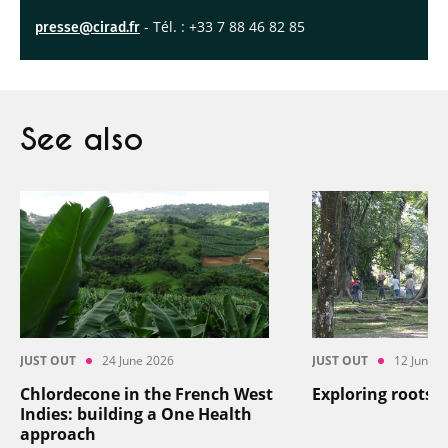
- Tél. : +33 7 88 46 82 85
presse@cirad.fr
See also
JUST OUT
24 June 2026
JUST OUT
12 June 2
Chlordecone in the French West
Exploring roots
Indies: building a One Health
approach