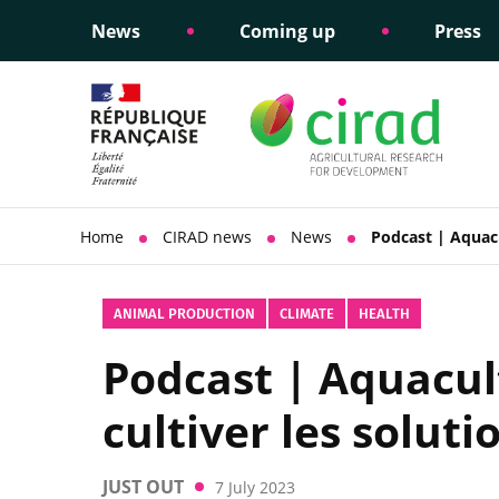
News
Coming up
Press
Informing public policy
Ethical commitments
Science dipl
Social respon
support
policy
Home
CIRAD news
News
Podcast | Aquacu
ANIMAL PRODUCTION
CLIMATE
HEALTH
Podcast | Aquacult
cultiver les soluti
JUST OUT
7 July 2023