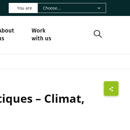
 LinkedIn - CIRAD
s on Facebook - CIRAD
w us on Instagram - CIRAD
ollow us on Youtube - CIRAD
ge Follow us on Bluesky - CIRAD
 page Contact us - CIRAD
o to page RSS - CIRAD
You are
About
Work
us
with us
iques – Climat,