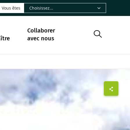
LinkedIn - CIRAD
sur Facebook - CIRAD
vre sur Instagram - CIRAD
suivre sur Youtube - CIRAD
ous suivre sur Bluesky - CIRAD
e Nourrir le vivant, le podcast du Cirad - CIRAD
 page Nous contacter par courriel - CIRAD
à la page Flux RSS - CIRAD
Vous êtes
Collaborer
ître
avec nous