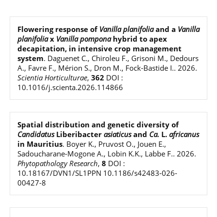
Flowering response of
Vanilla planifolia
and a
Vanilla
planifolia
x
Vanilla pompona
hybrid to apex
decapitation, in intensive crop management
system
.
Daguenet C., Chiroleu F., Grisoni M., Dedours
A., Favre F., Mérion S., Dron M., Fock-Bastide I.
.
2026
.
Scientia Horticulturae
,
362
DOI :
10.1016/j.scienta.2026.114866
Spatial distribution and genetic diversity of
Candidatus
Liberibacter
asiaticus
and
Ca.
L.
africanus
in Mauritius
.
Boyer K., Pruvost O., Jouen E.,
Sadoucharane-Mogone A., Lobin K.K., Labbe F.
.
2026
.
Phytopathology Research
,
8
DOI :
10.18167/DVN1/SL1PPN 10.1186/s42483-026-
00427-8