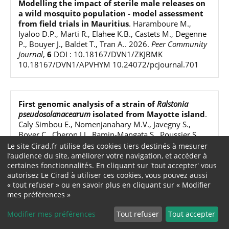
Modelling the impact of sterile male releases on
a wild mosquito population - model assessment
from field trials in Mauritius
.
Haramboure M.,
Iyaloo D.P., Marti R., Elahee K.B., Castets M., Degenne
P., Bouyer J., Baldet T., Tran A.
.
2026
.
Peer Community
Journal
,
6
DOI : 10.18167/DVN1/ZKJBMK
10.18167/DVN1/APVHYM 10.24072/pcjournal.701
First genomic analysis of a strain of
Ralstonia
pseudosolanacearum
isolated from Mayotte island
.
Caly Simbou E., Nomenjanahary M.V., Javegny S.,
Boyer C., Cheron J.J., Ramin-Mangata S., Poussier S.,
Pecrix Y.
.
2026
.
BMC Genomic Data
,
27
DOI :
Le site Cirad.fr utilise des cookies tiers destinés à mesurer
10.1186/s12863-025-01395-2
l’audience du site, améliorer votre navigation, et accéder à
certaines fonctionnalités. En cliquant sur 'tout accepter' vous
autorisez Le Cirad à utiliser ces cookies, vous pouvez aussi
« tout refuser » ou en savoir plus en cliquant sur « Modifier
Evidence of exposure to bluetongue and
mes préférences »
epizootic haemorrhagic disease viruses in the
Modifier mes préférences
Tout refuser
Tout accepter
ruminant population of Mauritius and Rodrigues
Islands
.
Cetre-Sossah C., Ramprogus S., Boucher F.,