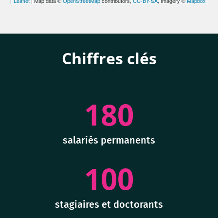
Leaflet
| Map data ©
OpenStreetMap
contributors,
CC-BY-SA
, Imagery ©
Mapbox
Chiffres clés
180
salariés permanents
100
stagiaires et doctorants