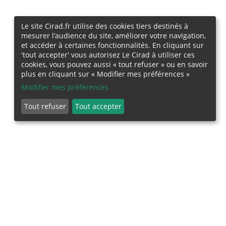
Le site Cirad.fr utilise des cookies tiers destinés à
mesurer l’audience du site, améliorer votre navigation,
et accéder à certaines fonctionnalités. En cliquant sur
'tout accepter' vous autorisez Le Cirad à utiliser ces
cookies, vous pouvez aussi « tout refuser » ou en savoir
plus en cliquant sur « Modifier mes préférences »
Modifier mes préférences
Tout refuser
Tout accepter
Abonnez-vous