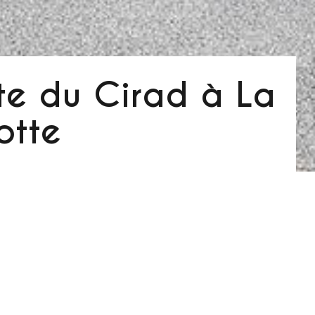
ite du Cirad à La
otte