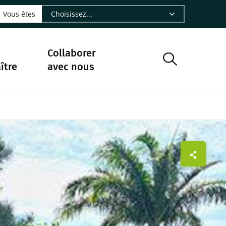
LinkedIn - CIRAD
sur Facebook - CIRAD
vre sur Instagram - CIRAD
suivre sur Youtube - CIRAD
ous suivre sur Bluesky - CIRAD
e Nourrir le vivant, le podcast du Cirad - CIRAD
 page Nous contacter par courriel - CIRAD
à la page Flux RSS - CIRAD
Vous êtes
Collaborer
ître
avec nous