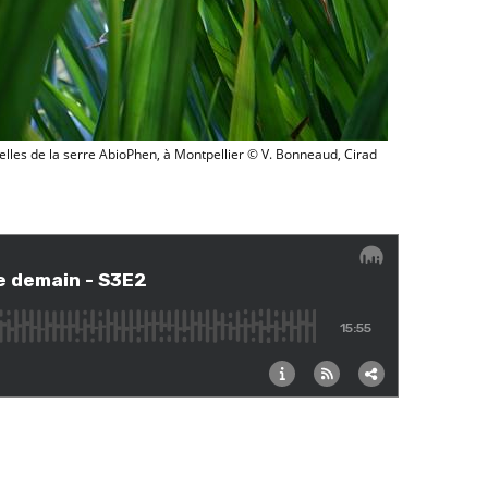
Du riz dans une des chapelles de la serre AbioPhen, à Montpel
elles de la serre AbioPhen, à Montpellier © V. Bonneaud, Cirad