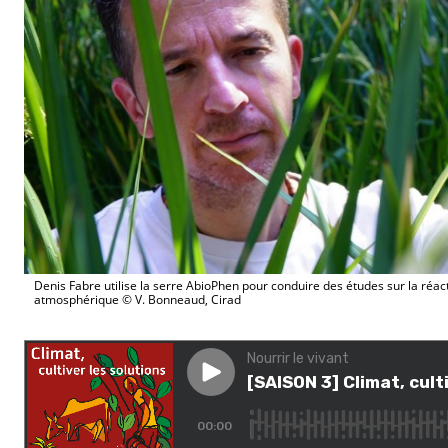
Denis Fabre utilise la serre AbioPhen pour conduire des études sur la réact
atmosphérique © V. Bonneaud, Cirad