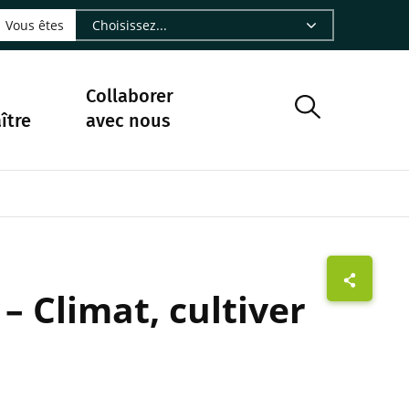
LinkedIn - CIRAD
sur Facebook - CIRAD
vre sur Instagram - CIRAD
suivre sur Youtube - CIRAD
ous suivre sur Bluesky - CIRAD
e Nourrir le vivant, le podcast du Cirad - CIRAD
 page Nous contacter par courriel - CIRAD
à la page Flux RSS - CIRAD
Vous êtes
Collaborer
ître
avec nous
– Climat, cultiver