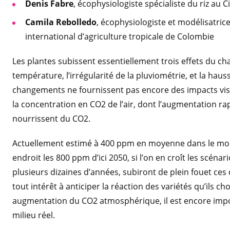
Denis Fabre
, écophysiologiste spécialiste du riz au C
Camila Rebolledo
, écophysiologiste et modélisatrice
international d’agriculture tropicale de Colombie
Les plantes subissent essentiellement trois effets du ch
température, l’irrégularité de la pluviométrie, et la ha
changements ne fournissent pas encore des impacts visib
la concentration en CO2 de l’air, dont l’augmentation rap
nourrissent du CO2.
Actuellement estimé à 400 ppm en moyenne dans le mon
endroit les 800 ppm d’ici 2050, si l’on en croît les scéna
plusieurs dizaines d’années, subiront de plein fouet c
tout intérêt à anticiper la réaction des variétés qu’ils ch
augmentation du CO2 atmosphérique, il est encore impos
milieu réel.