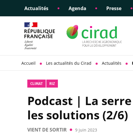
Actualités
Agenda
Presse
Éclairer les politiques
Engagements éthiques
Appui à la di
Responsabili
publiques
scientifique
sociétale
Accueil
Les actualités du Cirad
Actualités
CLIMAT
RIZ
Podcast | La serre
les solutions (2/6)
VIENT DE SORTIR
9 juin 2023