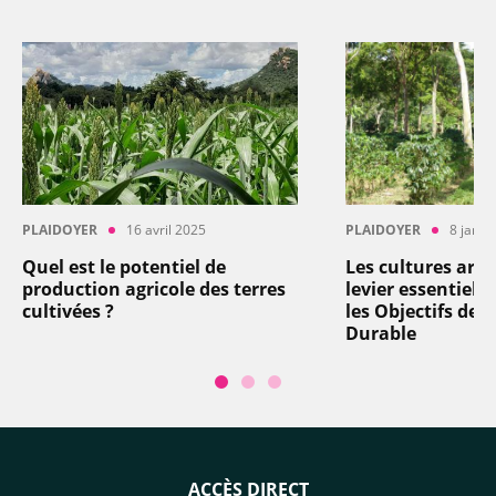
PLAIDOYER
16 avril 2025
PLAIDOYER
8 janvi
Quel est le potentiel de
Les cultures arbo
production agricole des terres
levier essentiel 
cultivées ?
les Objectifs de
Durable
ACCÈS DIRECT