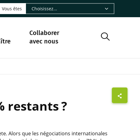
LinkedIn - CIRAD
sur Facebook - CIRAD
vre sur Instagram - CIRAD
suivre sur Youtube - CIRAD
ous suivre sur Bluesky - CIRAD
e Nourrir le vivant, le podcast du Cirad - CIRAD
 page Nous contacter par courriel - CIRAD
à la page Flux RSS - CIRAD
Vous êtes
Collaborer
ître
avec nous
 restants ?
te. Alors que les négociations internationales