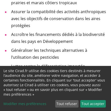
prairies et marais côtiers tropicaux
Assurer la compatibilité des activités anthropiques
avec les objectifs de conservation dans les aires
protégées
Accroître les financements dédiés à la biodiversité
dans les pays en Développement
Généraliser les techniques alternatives à
l’utilisation des pesticides
Lutter contre la déforestation importée
Le site Cirad.fr utilise des cookies tiers destinés à mesurer
Lutter contre l’artificialisation des sols
l’audience du site, améliorer votre navigation, et accéder à
certaines fonctionnalités. En cliquant sur 'tout accepter' vous
autorisez Le Cirad à utiliser ces cookies, vous pouvez aussi
En parallèle, le gouvernement français a également
« tout refuser » ou en savoir plus en cliquant sur « Modifier
été le porteur principal de six autres motions. Trois
mes préférences »
d'entre elles impliquaient le comité français et le
Modifier mes préférences
Tout refuser
Tout accepter
Cirad :