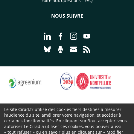
Foire aux questions - FAQ
NOUS SUIVRE
Aller à la page Nous suivre sur Linke
Aller à la page Nous suivre sur
Aller à la page Nous suiv
Aller à la page Nou
Aller à la page Nous suivre sur Blues
Aller à la page Nourrir le vivan
Aller à la page Nous cont
Aller à la page Flux
Le site Cirad.fr utilise des cookies tiers destinés à mesurer
l’audience du site, améliorer votre navigation, et accéder à
Cirad 2026 ©
certaines fonctionnalités. En cliquant sur 'tout accepter' vous
Mentions légales
autorisez Le Cirad à utiliser ces cookies, vous pouvez aussi
« tout refuser » ou en savoir plus en cliquant sur « Modifier
Protection des données personnelles