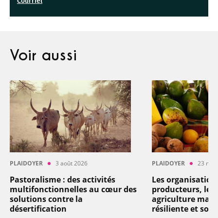
Courriel
Voir aussi
PLAIDOYER
3 août 2026
PLAIDOYER
23 mai
Pastoralisme : des activités
Les organisation
multifonctionnelles au cœur des
producteurs, levi
solutions contre la
agriculture mart
désertification
résiliente et soli