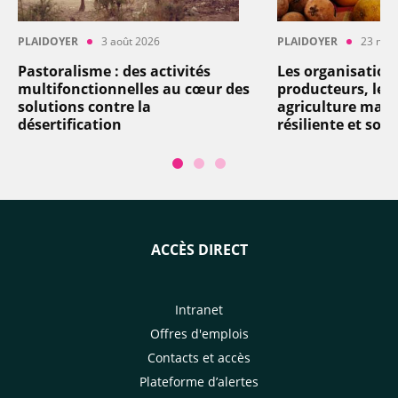
PLAIDOYER
3 août 2026
PLAIDOYER
23 mai
Pastoralisme : des activités
Les organisation
multifonctionnelles au cœur des
producteurs, levi
solutions contre la
agriculture mart
désertification
résiliente et soli
ACCÈS DIRECT
Intranet
Offres d'emplois
Contacts et accès
Plateforme d’alertes