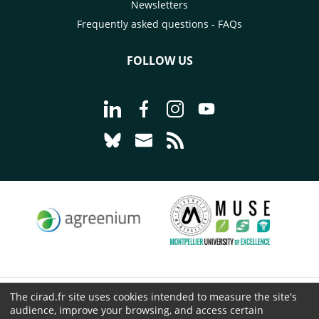
Newsletters
Frequently asked questions - FAQs
FOLLOW US
Go to page Follow us on LinkedIn - C
Go to page Follow us on Faceb
Go to page Follow us on 
Go to page Follow 
Go to page Follow us on Bluesky - CI
Go to page Contact us - CIRAD
Go to page RSS - CIRAD
The cirad.fr site uses cookies intended to measure the site's
© CIRAD 2026
audience, improve your browsing, and access certain
Legal details