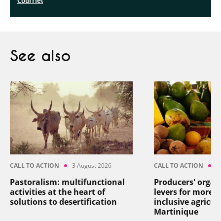
Courriel
See also
CALL TO ACTION
3 August 2026
CALL TO ACTION
2
Pastoralism: multifunctional
Producers' organ
activities at the heart of
levers for more re
solutions to desertification
inclusive agricul
Martinique