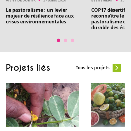
VIENT DE SORTIR
27 juillet 2026
ÉVÉNEMENT
23 jui
Le pastoralisme : un levier
COP17 désertifica
majeur de résilience face aux
reconnaître le rô
crises environnementales
pastoralisme dan
durable des éco
Projets liés
Tous les projets