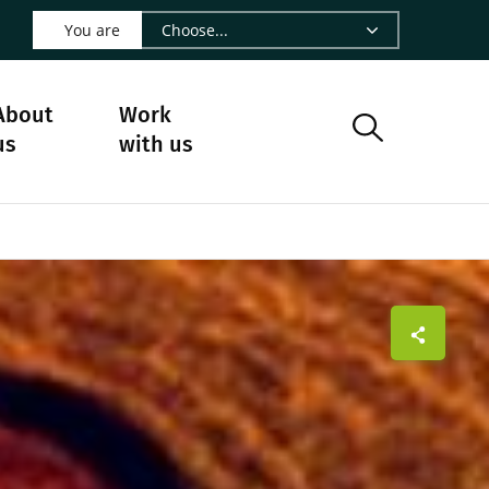
 LinkedIn - CIRAD
s on Facebook - CIRAD
w us on Instagram - CIRAD
ollow us on Youtube - CIRAD
ge Follow us on Bluesky - CIRAD
 page Contact us - CIRAD
o to page RSS - CIRAD
You are
About
Work
us
with us