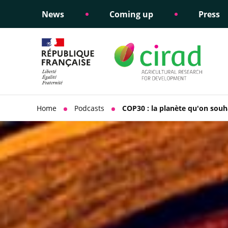
News
Coming up
Press
Informing public policy
Ethical commitments
Science dipl
Social respon
support
policy
Home
Podcasts
COP30 : la planète qu'on souh