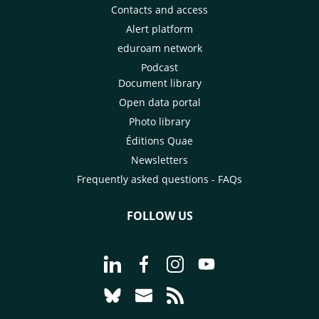
Contacts and access
Alert platform
eduroam network
Podcast
Document library
Open data portal
Photo library
Éditions Quae
Newsletters
Frequently asked questions - FAQs
FOLLOW US
Go to page Follow us on LinkedIn - C
Go to page Follow us on Faceb
Go to page Follow us on 
Go to page Follow 
Go to page Follow us on Bluesky - CI
Go to page Contact us - CIRAD
Go to page RSS - CIRAD