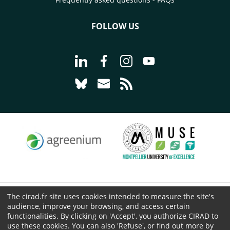
FOLLOW US
Go to page Follow us on LinkedIn - C
Go to page Follow us on Faceb
Go to page Follow us on 
Go to page Follow 
Go to page Follow us on Bluesky - CI
Go to page Contact us - CIRAD
Go to page RSS - CIRAD
The cirad.fr site uses cookies intended to measure the site's
© CIRAD 2026
audience, improve your browsing, and access certain
Legal details
functionalities. By clicking on 'Accept', you authorize CIRAD to
use these cookies. You can also 'Refuse', or find out more by
Personal Data Protection