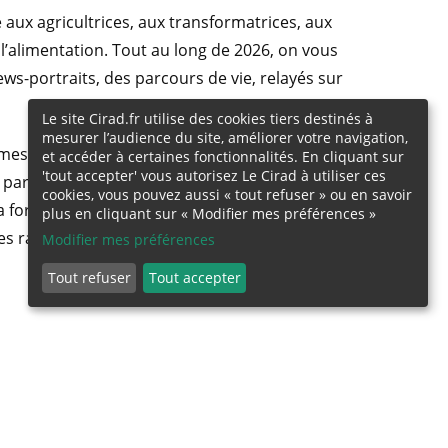
é aux agricultrices, aux transformatrices, aux
 l’alimentation. Tout au long de 2026, on vous
ews-portraits, des parcours de vie, relayés sur
Le site Cirad.fr utilise des cookies tiers destinés à
mesurer l’audience du site, améliorer votre navigation,
mes aux systèmes alimentaires, l’objectif est
et accéder à certaines fonctionnalités. En cliquant sur
'tout accepter' vous autorisez Le Cirad à utiliser ces
 participation des femmes au secteur agricole.
cookies, vous pouvez aussi « tout refuser » ou en savoir
a formulation des politiques publiques, mais
plus en cliquant sur « Modifier mes préférences »
 les rapports de pouvoir dans les modèles
Modifier mes préférences
Tout refuser
Tout accepter
ure me permet d’être une femme
libre financièrement »