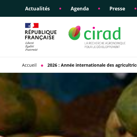
Actualités
Agenda
Presse
Éclairer les politiques
Engagements éthiques
Appui à la di
Responsabili
publiques
scientifique
sociétale
Accueil
2026 : Année internationale des agricultric