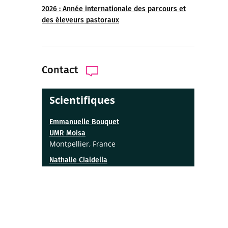
2026 : Année internationale des parcours et
des éleveurs pastoraux
Contact
Scientifiques
Emmanuelle Bouquet
​​​​​​UMR Moisa
Montpellier, France
Nathalie Cialdella
UMR Innovation
Montpellier, France
Communication
redaction@cirad.fr