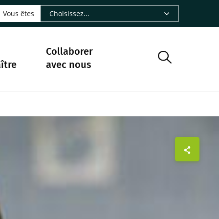
LinkedIn - CIRAD
sur Facebook - CIRAD
vre sur Instagram - CIRAD
suivre sur Youtube - CIRAD
ous suivre sur Bluesky - CIRAD
e Nourrir le vivant, le podcast du Cirad - CIRAD
 page Nous contacter par courriel - CIRAD
à la page Flux RSS - CIRAD
Vous êtes
Collaborer
ître
avec nous