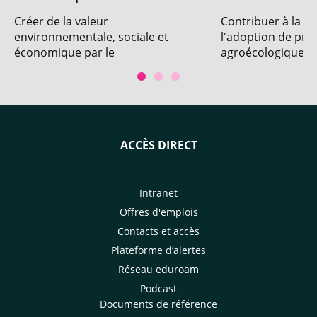
Créer de la valeur
Contribuer à la co
environnementale, sociale et
l'adoption de pra
économique par le
agroécologiques 
développement de systèmes de
les producteurs.
production de bananes dessert
sans pesticides et par
l’intensification écologique du
bananier plantain.
ACCÈS DIRECT
Intranet
Offres d'emplois
Contacts et accès
Plateforme d’alertes
Réseau eduroam
Podcast
Documents de référence