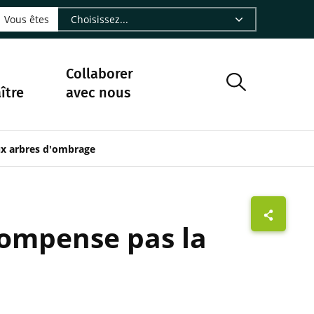
LinkedIn - CIRAD
sur Facebook - CIRAD
vre sur Instagram - CIRAD
suivre sur Youtube - CIRAD
ous suivre sur Bluesky - CIRAD
e Nourrir le vivant, le podcast du Cirad - CIRAD
 page Nous contacter par courriel - CIRAD
à la page Flux RSS - CIRAD
Vous êtes
Collaborer
ître
avec nous
eux arbres d'ombrage
compense pas la