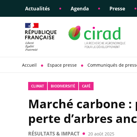
Actualités
Agenda
Presse
Éclairer les politiques
Engagements éthiques
Appui à la di
Responsabili
publiques
scientifique
sociétale
Accueil
Espace presse
Communiqués de press
CLIMAT
BIODIVERSITÉ
CAFÉ
Marché carbone : 
perte d’arbres an
RÉSULTATS & IMPACT
20 août 2025