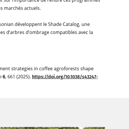
ment sur l’importance de rendre ces programmes
es marchés actuels.
sonian développent le Shade Catalog, une
ces d’arbres d’ombrage compatibles avec la
nt strategies in coffee agroforests shape
n
6
, 661 (2025).
https://doi.org/10.1038/s43247-