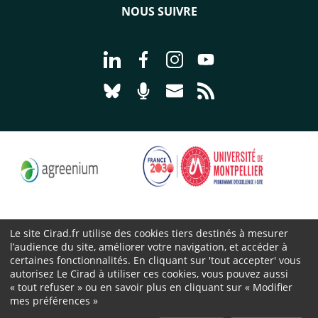
NOUS SUIVRE
Aller à la page Nous suivre sur Linke
Aller à la page Nous suivre sur
Aller à la page Nous suiv
Aller à la page Nou
Aller à la page Nous suivre sur Blues
Aller à la page Nourrir le vivan
Aller à la page Nous cont
Aller à la page Flux
Le site Cirad.fr utilise des cookies tiers destinés à mesurer
l’audience du site, améliorer votre navigation, et accéder à
Cirad 2026 ©
certaines fonctionnalités. En cliquant sur 'tout accepter' vous
Mentions légales
autorisez Le Cirad à utiliser ces cookies, vous pouvez aussi
« tout refuser » ou en savoir plus en cliquant sur « Modifier
Protection des données personnelles
mes préférences »
Marchés publics