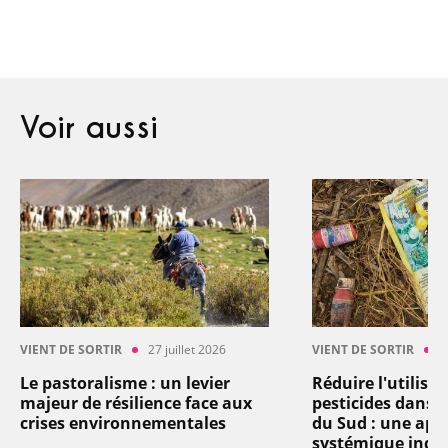
Voir aussi
VIENT DE SORTIR
27 juillet 2026
VIENT DE SORTIR
2
Le pastoralisme : un levier
Réduire l'utilisa
majeur de résilience face aux
pesticides dans l
crises environnementales
du Sud : une app
systémique indi