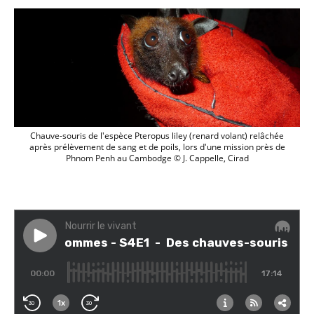
Chauve-souris de l'espèce Pteropus liley (renard volant) relâchée
après prélèvement de sang et de poils, lors d'une mission près de
Phnom Penh au Cambodge © J. Cappelle, Cirad