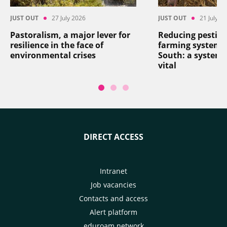
JUST OUT
27 July 2026
JUST OUT
21 July 2
Pastoralism, a major lever for
Reducing pesticid
resilience in the face of
farming systems 
environmental crises
South: a systemi
vital
DIRECT ACCESS
Intranet
Job vacancies
Contacts and access
Alert platform
eduroam network