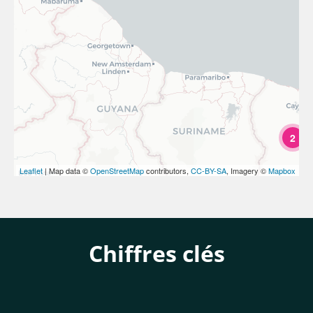
2
Leaflet
| Map data ©
OpenStreetMap
contributors,
CC-BY-SA
, Imagery ©
Mapbox
Chiffres clés