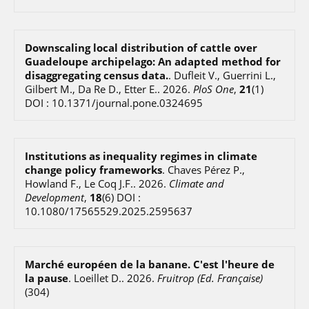
Downscaling local distribution of cattle over
Guadeloupe archipelago: An adapted method for
disaggregating census data.
.
Dufleit V., Guerrini L.,
Gilbert M., Da Re D., Etter E.
.
2026
.
PloS One
,
21
(1)
DOI : 10.1371/journal.pone.0324695
Institutions as inequality regimes in climate
change policy frameworks
.
Chaves Pérez P.,
Howland F., Le Coq J.F.
.
2026
.
Climate and
Development
,
18
(6)
DOI :
10.1080/17565529.2025.2595637
Marché européen de la banane. C'est l'heure de
la pause
.
Loeillet D.
.
2026
.
Fruitrop (Ed. Française)
(304)