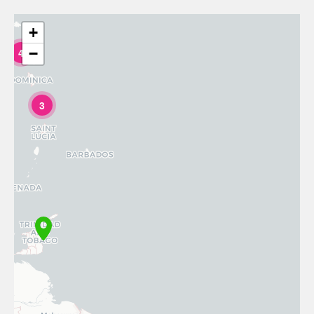
+
−
4
3