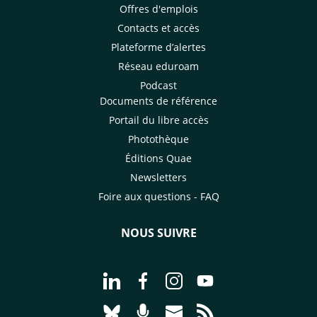
Offres d'emplois
Contacts et accès
Plateforme d’alertes
Réseau eduroam
Podcast
Documents de référence
Portail du libre accès
Photothèque
Éditions Quae
Newsletters
Foire aux questions - FAQ
NOUS SUIVRE
Aller à la page Nous suivre sur Linke
Aller à la page Nous suivre sur
Aller à la page Nous suiv
Aller à la page Nou
Aller à la page Nous suivre sur Blues
Aller à la page Nourrir le vivan
Aller à la page Nous cont
Aller à la page Flux