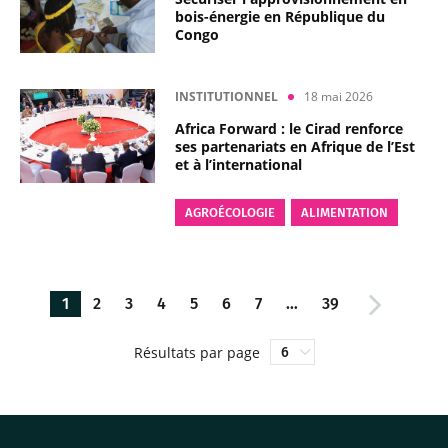
bois-énergie en République du
Congo
INSTITUTIONNEL
18 mai 2026
Africa Forward : le Cirad renforce
ses partenariats en Afrique de l’Est
et à l’international
AGROÉCOLOGIE
ALIMENTATION
1
2
3
4
5
6
7
…
39
Résultats par page