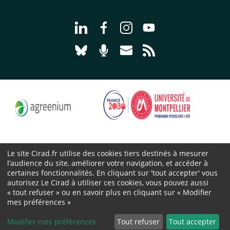
Aller à la page Nous suivre sur Linke
Aller à la page Nous suivre sur
Aller à la page Nous suiv
Aller à la page Nou
Aller à la page Nous suivre sur Blues
Aller à la page Nourrir le vivan
Aller à la page Nous cont
Aller à la page Flux
Le site Cirad.fr utilise des cookies tiers destinés à mesurer
l’audience du site, améliorer votre navigation, et accéder à
Cirad 2026 ©
certaines fonctionnalités. En cliquant sur 'tout accepter' vous
Mentions légales
autorisez Le Cirad à utiliser ces cookies, vous pouvez aussi
« tout refuser » ou en savoir plus en cliquant sur « Modifier
Protection des données personnelles
mes préférences »
Marchés publics
Cookies
Modifier mes préférences
Tout refuser
Tout accepter