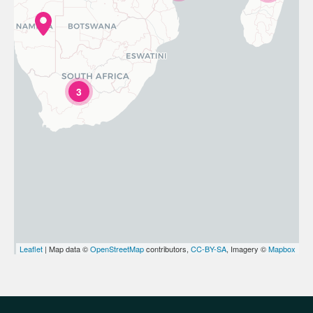
3
Leaflet
| Map data ©
OpenStreetMap
contributors,
CC-BY-SA
, Imagery ©
Mapbox