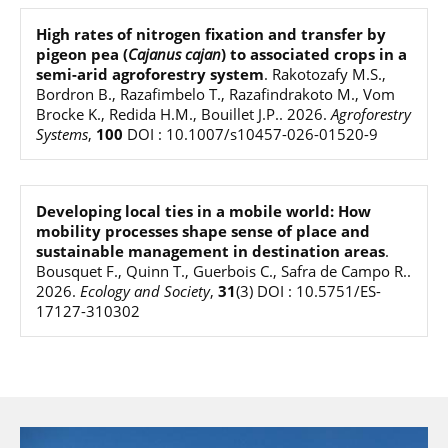
High rates of nitrogen fixation and transfer by
pigeon pea (
Cajanus cajan
) to associated crops in a
semi-arid agroforestry system
.
Rakotozafy M.S.,
Bordron B., Razafimbelo T., Razafindrakoto M., Vom
Brocke K., Redida H.M., Bouillet J.P.
.
2026
.
Agroforestry
Systems
,
100
DOI : 10.1007/s10457-026-01520-9
Developing local ties in a mobile world: How
mobility processes shape sense of place and
sustainable management in destination areas
.
Bousquet F., Quinn T., Guerbois C., Safra de Campo R.
.
2026
.
Ecology and Society
,
31
(3)
DOI : 10.5751/ES-
17127-310302