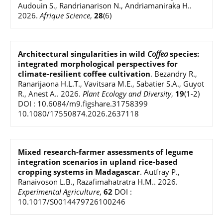
Audouin S., Randrianarison N., Andriamaniraka H.
.
2026
.
Afrique Science
,
28
(6)
Architectural singularities in wild
Coffea
species:
integrated morphological perspectives for
climate-resilient coffee cultivation
.
Bezandry R.,
Ranarijaona H.L.T., Vavitsara M.E., Sabatier S.A., Guyot
R., Anest A.
.
2026
.
Plant Ecology and Diversity
,
19
(1-2)
DOI : 10.6084/m9.figshare.31758399
10.1080/17550874.2026.2637118
Mixed research-farmer assessments of legume
integration scenarios in upland rice-based
cropping systems in Madagascar
.
Autfray P.,
Ranaivoson L.B., Razafimahatratra H.M.
.
2026
.
Experimental Agriculture
,
62
DOI :
10.1017/S0014479726100246