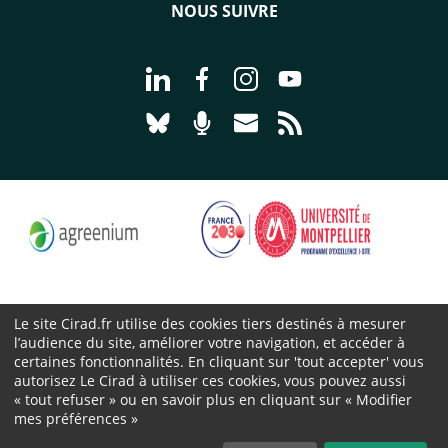
NOUS SUIVRE
Aller à la page Nous suivre sur Linke
Aller à la page Nous suivre sur
Aller à la page Nous suiv
Aller à la page Nou
Aller à la page Nous suivre sur Blues
Aller à la page Nourrir le vivan
Aller à la page Nous cont
Aller à la page Flux
Le site Cirad.fr utilise des cookies tiers destinés à mesurer
l’audience du site, améliorer votre navigation, et accéder à
Cirad 2026 ©
certaines fonctionnalités. En cliquant sur 'tout accepter' vous
Mentions légales
autorisez Le Cirad à utiliser ces cookies, vous pouvez aussi
« tout refuser » ou en savoir plus en cliquant sur « Modifier
Protection des données personnelles
mes préférences »
Marchés publics