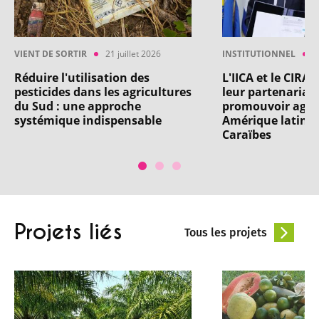
VIENT DE SORTIR
21 juillet 2026
INSTITUTIONNEL
1
Réduire l'utilisation des
L'IICA et le CIRA
pesticides dans les agricultures
leur partenariat
du Sud : une approche
promouvoir agro
systémique indispensable
Amérique latine 
Caraïbes
Projets liés
Tous les projets