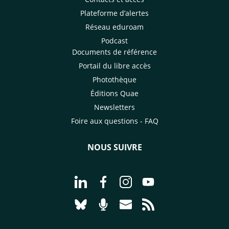
Plateforme d’alertes
Réseau eduroam
Podcast
Documents de référence
Portail du libre accès
Photothèque
Éditions Quae
Newsletters
Foire aux questions - FAQ
NOUS SUIVRE
Aller à la page Nous suivre sur Linke
Aller à la page Nous suivre sur
Aller à la page Nous suiv
Aller à la page Nou
Aller à la page Nous suivre sur Blues
Aller à la page Nourrir le vivan
Aller à la page Nous cont
Aller à la page Flux